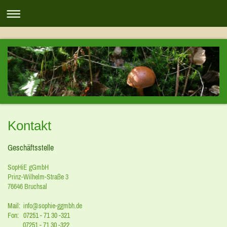
Kontakt
Geschäftsstelle
SopHiE gGmbH
Prinz-Wilhelm-Straße
3
76646
Bruchsal
Mail:
info@sophie-ggmbh.de
Fon: 07251 - 71 30 -321
07251 - 71 30 -322