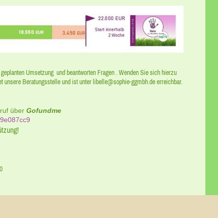
r geplanten Umsetzung und beantworten Fragen . Wenden Sie sich hierzu
et unsere Beratungsstelle und ist unter libelle@sophie-ggmbh.de erreichbar.
ruf über
Gofundme
/59e087cc9
tützung!
0