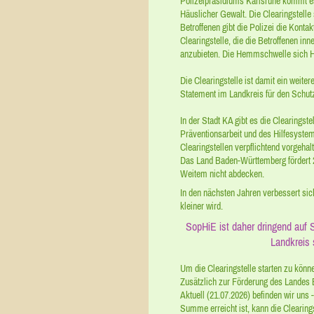
Polizeipräsidiums Karlsruhe kommt es
Häuslicher Gewalt. Die Clearingstelle 
Betroffenen gibt die Polizei die Konta
Clearingstelle, die die Betroffenen inn
anzubieten. Die Hemmschwelle sich Hil
Die Clearingstelle ist damit ein weite
Statement im Landkreis für den Schu
In der Stadt KA gibt es die Clearingstel
Präventionsarbeit und des Hilfesystems
Clearingstellen verpflichtend vorgehal
Das Land Baden-Württemberg fördert 2
Weitem nicht abdecken.
In den nächsten Jahren verbessert sic
kleiner wird.
SopHiE ist daher dringend auf 
Landkreis 
Um die Clearingstelle starten zu könne
Zusätzlich zur Förderung des Landes 
Aktuell (21.07.2026) befinden wir uns 
Summe erreicht ist, kann die Clearings