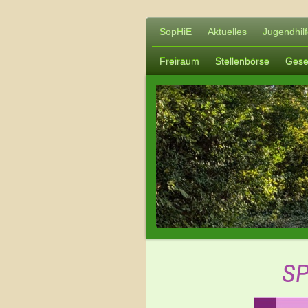
SopHiE
Aktuelles
Jugendhilf
Freiraum
Stellenbörse
Gesel
S