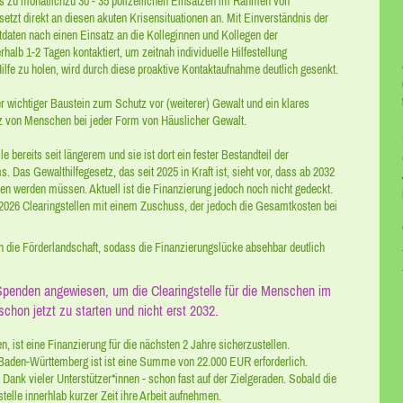
 zu monatlichzu 30 - 35 polizeilichen Einsätzen im Rahmen von
setzt direkt an diesen akuten Krisensituationen an. Mit Einverständnis der
ktdaten nach einen Einsatz an die Kolleginnen und Kollegen der
erhalb 1-2 Tagen kontaktiert, um zeitnah individuelle Hilfestellung
fe zu holen, wird durch diese proaktive Kontaktaufnahme deutlich gesenkt.
rer wichtiger Baustein zum Schutz vor (weiterer) Gewalt und ein klares
tz von Menschen bei jeder Form von Häuslicher Gewalt.
le bereits seit längerem und sie ist dort ein fester Bestandteil der
. Das Gewalthilfegesetz, das seit 2025 in Kraft ist, sieht vor, dass ab 2032
ten werden müssen. Aktuell ist die Finanzierung jedoch noch nicht gedeckt.
026 Clearingstellen mit einem Zuschuss, der jedoch die Gesamtkosten bei
h die Förderlandschaft, sodass die Finanzierungslücke absehbar deutlich
Spenden angewiesen, um die Clearingstelle für die Menschen im
schon jetzt zu starten und nicht erst 2032.
n, ist eine Finanzierung für die nächsten 2 Jahre sicherzustellen.
Baden-Württemberg ist ist eine Summe von 22.000 EUR erforderlich.
- Dank vieler Unterstützer*innen - schon fast auf der Zielgeraden. Sobald die
telle innerhlab kurzer Zeit ihre Arbeit aufnehmen.