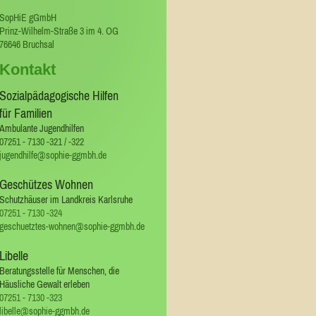
SopHiE gGmbH
Prinz-Wilhelm-Straße 3 im 4. OG
76646
Bruchsal
Kontakt
Sozialpädagogische Hilfen
für Familien
Ambulante Jugendhilfen
07251 - 7130 -321 / -322
jugendhilfe@sophie-ggmbh.de
Geschützes Wohnen
Schutzhäuser im Landkreis Karlsruhe
07251 - 7130 -324
geschuetztes-wohnen@sophie-ggmbh.de
Libelle
Beratungsstelle für Menschen, die
Häusliche Gewalt erleben
07251 - 7130 -323
libelle@sophie-ggmbh.de